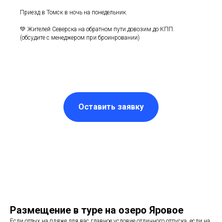
Приезд в Томск в ночь на понедельник.
💚 Жителей Северска на обратном пути довозим до КПП.
(обсудите с менеджером при броинровании)
Оставить заявку
Размещение в туре на озеро Яровое
Если отдых на пляже для вас главное условие отличного отпуска, если на