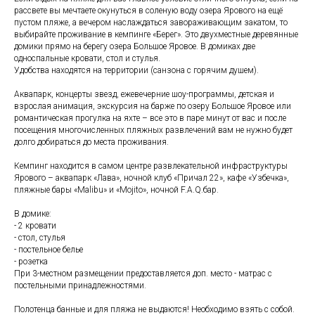
рассвете вы мечтаете окунуться в соленую воду озера Ярового на ещё
пустом пляже, а вечером наслаждаться завораживающим закатом, то
выбирайте проживание в кемпинге «Берег». Это двухместные деревянные
домики прямо на берегу озера Большое Яровое. В домиках две
односпальные кровати, стол и стулья.
Удобства находятся на территории (санзона с горячим душем).
Аквапарк, концерты звезд, ежевечерние шоу-программы, детская и
взрослая анимация, экскурсия на барже по озеру Большое Яровое или
романтическая прогулка на яхте – все это в паре минут от вас и после
посещения многочисленных пляжных развлечений вам не нужно будет
долго добираться до места проживания.
Кемпинг находится в самом центре развлекательной инфраструктуры
Ярового – аквапарк «Лава», ночной клуб «Причал 22», кафе «Узбечка»,
пляжные бары «Malibu» и «Mojito», ночной F.A.Q.бар.
В домике:
- 2 кровати
- стол, стулья
- постельное белье
- розетка
При 3-местном размещении предоставляется доп. место - матрас с
постельными принадлежностями.
Полотенца банные и для пляжа не выдаются! Необходимо взять с собой.