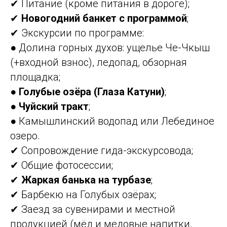
✔ Питание (кроме питания в дороге);
✔
Новогодний банкет с программой
;
✔ Экскурсии по программе:
● Долина горных духов: ущелье Че-Чкыш
(+входной взнос), ледопад, обзорная
площадка;
●
Голубые озёра (Глаза Катуни)
;
●
Чуйский тракт
;
● Камышлинский водопад или Лебединое
озеро.
✔ Сопровождение гида-экскурсовода;
✔ Общие фотосессии;
✔
Жаркая банька на турбазе
;
✔ Барбекю на Голубых озёрах;
✔ Заезд за сувенирами и местной
продукцией (мёд и медовые напитки,