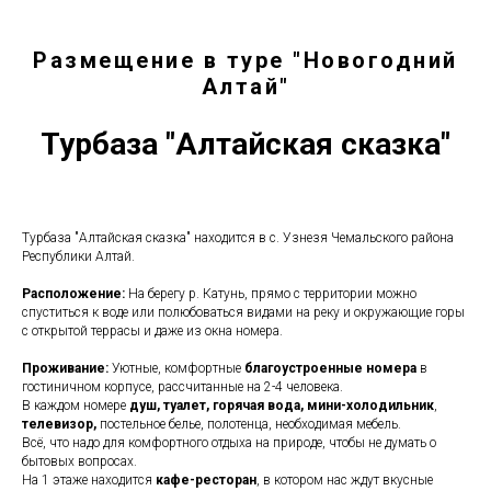
Размещение в туре "Новогодний
Алтай"
Турбаза "Алтайская сказка"
Турбаза "Алтайская сказка" находится в с. Узнезя Чемальского района
Республики Алтай.
Расположение:
На берегу р. Катунь, прямо с территории можно
спуститься к воде или полюбоваться видами на реку и окружающие горы
с открытой террасы и даже из окна номера.
Проживание:
Уютные, комфортные
благоустроенные номера
в
гостиничном корпусе, рассчитанные на 2-4 человека.
В каждом номере
душ, туалет, горячая вода, мини-холодильник
,
телевизор,
постельное белье, полотенца, необходимая мебель.
Всё, что надо для комфортного отдыха на природе, чтобы не думать о
бытовых вопросах.
На 1 этаже находится
кафе-ресторан
, в котором нас ждут вкусные