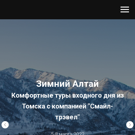
Зимний Алтай
Комфортные туры входного дня из
Томска с компанией "Смайл-
трэвел"
5-8 марта 2022