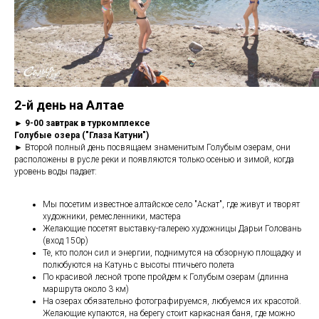
2-й день на Алтае
► 9-00 завтрак в туркомплексе
Голубые озера ("Глаза Катуни")
►
Второй полный день посвящаем знаменитым Голубым озерам, они
расположены в русле реки и появляются только осенью и зимой, когда
уровень воды падает:
Мы посетим известное алтайское село "Аскат", где живут и творят
художники, ремесленники, мастера
Желающие посетят выставку-галерею художницы Дарьи Головань
(вход 150р)
Те, кто полон сил и энергии, поднимутся на обзорную площадку и
полюбуются на Катунь с высоты птичьего полета
По красивой лесной тропе пройдем к Голубым озерам (длинна
маршрута около 3 км)
На озерах обязательно фотографируемся, любуемся их красотой.
Желающие купаются, на берегу стоит каркасная баня, где можно