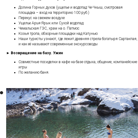
Долина Горных духов (ущелье и водопад Че-Чкыш, смотровая
площадка – вход на территорию 100 руб.)
Перекус на свежем воздухе
Ущелье Арья-Ярык или Сухой водопад
Чемальская ГЭС, храм на о. Патмос
Козья тропа, обзорные площадки над Катунью
Наши туристы узнают, где лежит древняя стрела богатыря Сартакпая,
и как её называют современные экскурсоводы
► Возвращение на базу. Ужин
Совместные посиделки в кафе на базе отдыха, общение, компанейские
игры
По желанию баня.