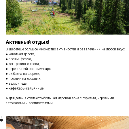
Активный отдых!
В Шерегеше большое множество активностей и развлечений на любой вкус:
● канатная дорога,
● оленья ферма,
● дог-трекинг с хаски,
● веревочный экстрим-парк,
● рыбалка на форель,
● поездки на лошадях,
● велосипеды,
● кафе-бары-кальянные
А для детей в отеле есть большая игровая зона с горками, игровыми
автоматами и воспитателями!