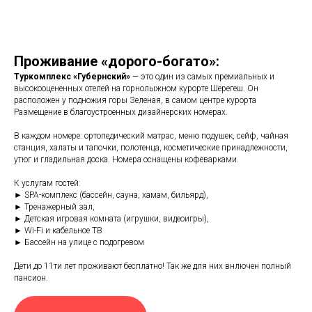
Проживание «дорого-богато»:
Туркомплекс «Губернский»
— это один из самых премиальных и
высокооцененных отелей на горнолыжном курорте Шерегеш. Он
расположен у подножия горы Зеленая, в самом центре курорта
Размещение в благоустроенных дизайнерских номерах.
В каждом номере: ортопедический матрас, меню подушек, сейф, чайная
станция, халаты и тапочки, полотенца, косметические принадлежности,
утюг и гладильная доска. Номера оснащены кофеварками.
К услугам гостей:
► SPA-комплекс (бассейн, сауна, хамам, бильярд),
► Тренажерный зал,
► Детская игровая комната (игрушки, видеоигры),
► Wi-Fi и кабельное ТВ
► Бассейн на улице с подогревом
Дети до 11ти лет проживают бесплатно! Так же для них внлючен полный
пансион.