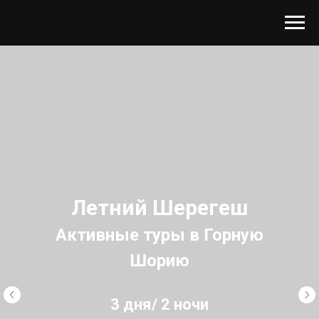
Летний Шерегеш
Активные туры в Горную
Шорию
3 дня/ 2 ночи