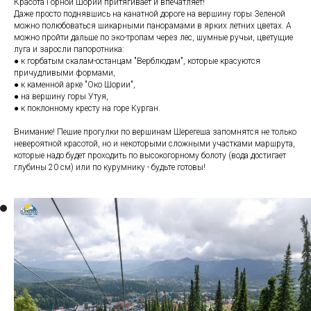
Красота Горной Шории притягивает и впечатляет!
Даже просто поднявшись на канатной дороге на вершину горы Зеленой
можно полюбоваться шикарными панорамами в ярких летних цветах. А
можно пройти дальше по эко-тропам через лес, шумные ручьи, цветущие
луга и заросли папоротника:
● к горбатым скалам-останцам "Верблюдам", которые красуются
причудливыми формами,
● к каменной арке "Око Шории",
● на вершину горы Утуя,
● к поклонному кресту на горе Курган.
Внимание! Пешие прогулки по вершинам Шерегеша запомнятся не только
невероятной красотой, но и некоторыми сложными участками маршрута,
которые надо будет проходить по высокогорному болоту (вода достигает
глубины 20 см) или по курумнику - будьте готовы!