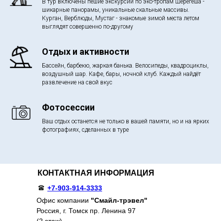
В тур включены пешие экскурсии по эко-тропам Шерегеша -
шикарные панорамы, уникальные скальные массивы.
Курган, Верблюды, Мустаг - знакомые зимой места летом
выглядят совершенно по-другому
Отдых и активности
Бассейн, барбекю, жаркая банька. Велосипеды, квадроциклы,
воздушный шар. Кафе, бары, ночной клуб. Каждый найдёт
развлечение на свой вкус
Фотосессии
Ваш отдых останется не только в вашей памяти, но и на ярких
фотографиях, сделанных в туре
КОНТАКТНАЯ ИНФОРМАЦИЯ
+7-903-914-3333
Офис компании
"Смайл-трэвел"
Россия, г. Томск пр. Ленина 97
(2 этаж)