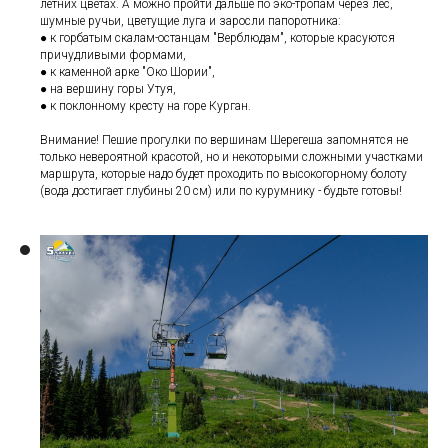
летних цветах. А можно пройти дальше по эко-тропам через лес,
шумные ручьи, цветущие луга и заросли папоротника:
● к горбатым скалам-останцам "Верблюдам", которые красуются
причудливыми формами,
● к каменной арке "Око Шории",
● на вершину горы Утуя,
● к поклонному кресту на горе Курган.
Внимание! Пешие прогулки по вершинам Шерегеша запомнятся не
только невероятной красотой, но и некоторыми сложными участками
маршрута, которые надо будет проходить по высокогорному болоту
(вода достигает глубины 20 см) или по курумнику - будьте готовы!