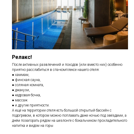
Релакс!
После активных развлечений и походов (или вместо них) особенно
приятно расслабиться в спа-комплексе нашего отеля:
● хаммам,
● финская сауна,
● соляная комната,
● джакузи,
● кедровая бочка,
● массаж
● и другие приятности.
А ещё на территории отеля есть большой открытый бассейн с
подогревом, в котором можно поплавать даже ночью под звёздами, а
днём позагорать рядом на шезлонге с бокальчиком прохладительного
напитка и видом на горы