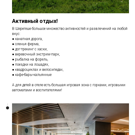
Активный отдых!
В Шерегеше большое множество активностей и развлечений на любой
вкус:
● канатная дорога,
● оленья ферма,
● дог-трекинг с хаски,
● веревочный экстрим-парк,
● рыбалка на форель,
● поездки на лошадях,
● квадроциклах и велосипедах,
● кафе-бары-кальянные
А для детей в отеле есть большая игровая зона с горками, игровыми
автоматами и воспитателями!