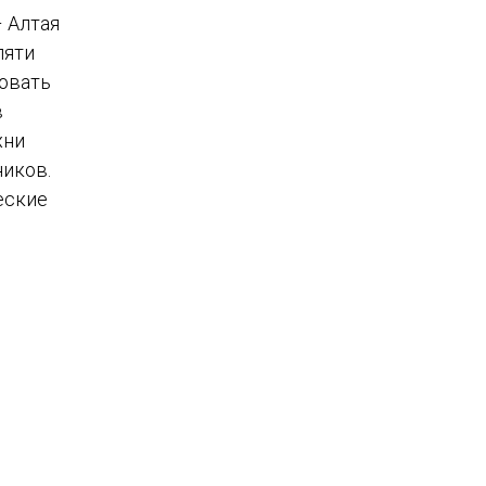
 Алтая
пяти
мовать
в
хни
иков.
еские