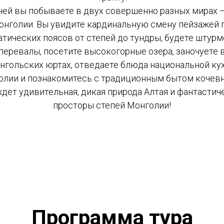
дней вы побываете в двух совершенно разных мирах –
онголии. Вы увидите кардинальную смену пейзажей 
тических поясов от степей до тундры, будете штур
перевалы, посетите высокогорные озера, заночуете 
нгольских юртах, отведаете блюда национальной ку
олии и познакомитесь с традиционным бытом кочевн
ждет удивительная, дикая природа Алтая и фантастич
просторы степей Монголии!
Программа тура