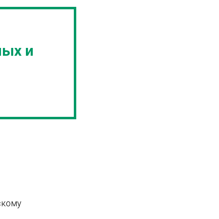
ных и
скому