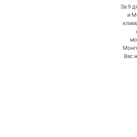
За 9 
и М
клима
мо
Монг
Вас 