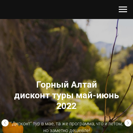
Горный Алтай
дисконт туры май-июнь
2022
"Дисконт" тур в мае, та же программа, что и летом,
но заметно дешевле!