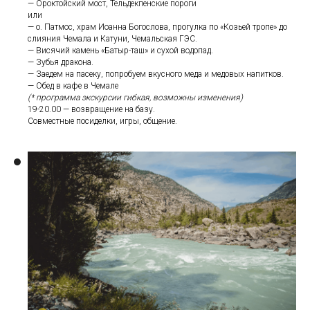
— Ороктойский мост, Тельдекпенские пороги
или
— о. Патмос, храм Иоанна Богослова, прогулка по «Козьей тропе» до
слияния Чемала и Катуни, Чемальская ГЭС.
— Висячий камень «Батыр-таш» и сухой водопад.
— Зубья дракона.
— Заедем на пасеку, попробуем вкусного меда и медовых напитков.
— Обед в кафе в Чемале
(* программа экскурсии гибкая, возможны изменения)
19-20.00 — возвращение на базу.
Совместные посиделки, игры, общение.