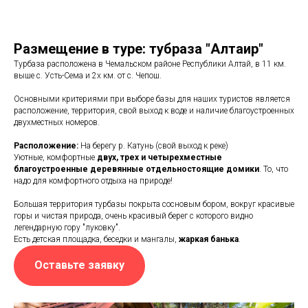
Размещение в туре: тубраза "Алтаир"
Турбаза расположена в Чемальском районе Республики Алтай, в 11 км.
выше с. Усть-Сема и 2х км. от с. Чепош.
Основными критериями при выборе базы для наших туристов является
расположение, территория, свой выход к воде и наличие благоустроенных
двухместных номеров.
Расположение:
На берегу р. Катунь (свой выход к реке)
Уютные, комфортные
двух, трех и четырехместные
благоустроенные деревянные отдельностоящие домики
. То, что
надо для комфортного отдыха на природе!
Большая территория турбазы покрыта сосновым бором, вокруг красивые
горы и чистая природа, очень красивый берег с которого видно
легендарную гору "луковку".
Есть детская площадка, беседки и мангалы,
жаркая банька
.
Оставьте заявку