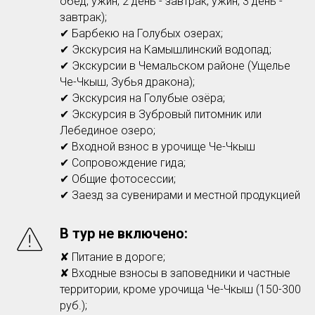
обед, ужин; 2 день - завтрак, ужин; 3 день -
завтрак);
✔ Барбекю на Голубых озерах;
✔ Экскурсия на Камышлинский водопад;
✔ Экскурсии в Чемальском районе (Ущелье
Че-Чкыш, Зубья дракона);
✔ Экскурсия на Голубые озёра;
✔ Экскурсия в Зубровый питомник или
Лебединое озеро;
✔ Входной взнос в урочище Че-Чкыш
✔ Сопровождение гида;
✔ Общие фотосессии;
✔ Заезд за сувенирами и местной продукцией
В тур не включено:
✘ Питание в дороге;
✘ Входные взносы в заповедники и частные
территории, кроме урочища Че-Чкыш (150-300
руб.);