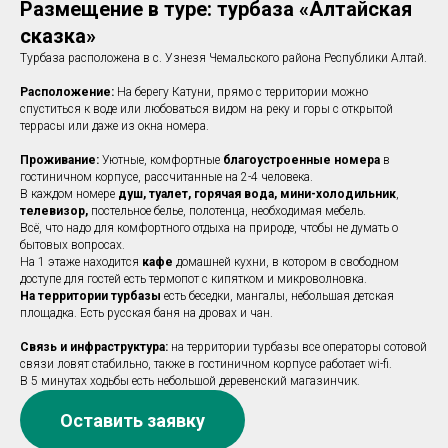
Размещение в туре: турбаза «Алтайская
сказка»
Турбаза расположена в с. Узнезя Чемальского района Республики Алтай.
Расположение:
На берегу Катуни, прямо с территории можно
спуститься к воде или любоваться видом на реку и горы с открытой
террасы или даже из окна номера.
Проживание:
Уютные, комфортные
благоустроенные номера
в
гостиничном корпусе, рассчитанные на 2-4 человека.
В каждом номере
душ, туалет, горячая вода, мини-холодильник
,
телевизор,
постельное белье, полотенца, необходимая мебель.
Всё, что надо для комфортного отдыха на природе, чтобы не думать о
бытовых вопросах.
На 1 этаже находится
кафе
домашней кухни, в котором в свободном
доступе для гостей есть термопот с кипятком и микроволновка.
На территории турбазы
есть беседки, мангалы, небольшая детская
площадка. Есть русская баня на дровах и чан.
Связь и инфраструктура:
на территории турбазы все операторы сотовой
связи ловят стабильно, также в гостиничном корпусе работает wi-fi.
В 5 минутах ходьбы есть небольшой деревенский магазинчик.
Оставить заявку