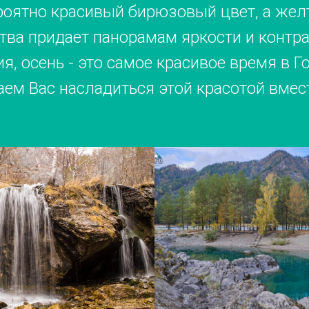
роятно красивый бирюзовый цвет, а же
тва придает панорамам яркости и контра
я, осень - это самое красивое время в Г
ем Вас насладиться этой красотой вмест