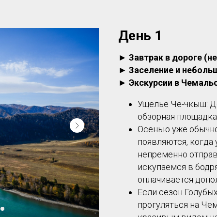
День 1
►
Завтрак в дороге (н
►
Заселение и неболь
►
Экскурсии в Чемаль
Ущелье Че-чкыш: Д
обзорная площадка
Осенью уже обычно
появляются, когда 
непременно отправ
искупаемся в бодр
оплачивается допо
Если сезон Голубых
прогуляться на Че