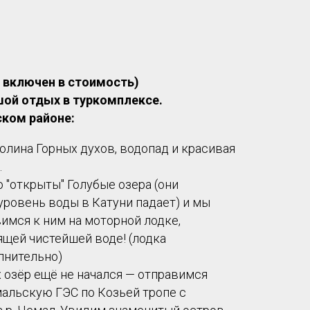
е включен в стоимость)
шой отдых в туркомплексе.
ском районе:
олина Горных духов, водопад и красивая
.
 "открыты" Голубые озера (они
уровень воды в Катуни падает) и мы
имся к ним на моторной лодке,
ящей чистейшей воде! (лодка
лнительно)
 озёр ещё не начался — отправимся
мальскую ГЭС по Козьей тропе с