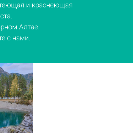
лтеющая и краснеющая
ста.
орном Алтае.
е с нами.