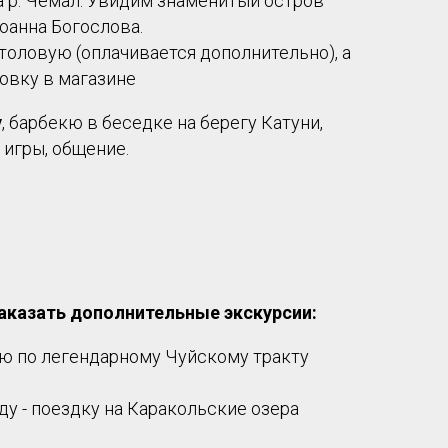
 р. Чемал. Увидим знаменитый остров
оанна Богослова.
толовую (оплачивается дополнительно), а
овку в магазине
у
, барбекю в беседке на берегу Катуни,
игры, общение.
заказать дополнительные экскурсии:
ю по легендарному Чуйскому тракту
у - поездку на Каракольские озера