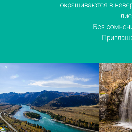
окрашиваются в неве
лис
Без сомнени
Приглаша