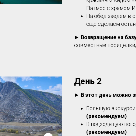
красивым видом на
Патмос с храмом И
На обед заедем в с
еще сделаем остан
►
Возвращение на баз
совместные посиделки, 
День 2
►
В этот день можно 
Большую экскурси
(рекомендуем)
В подходящую погод
(рекомендуем)